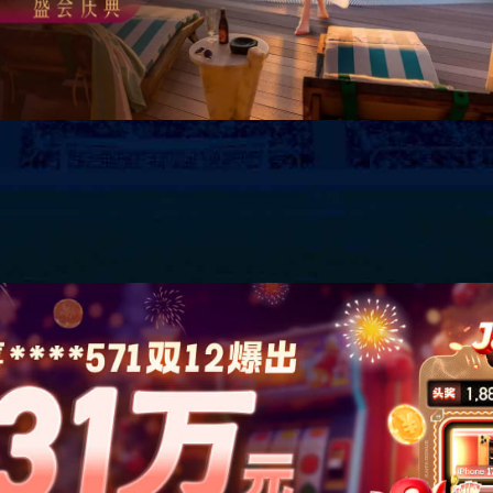
公司简介
企业文化
荣誉资质